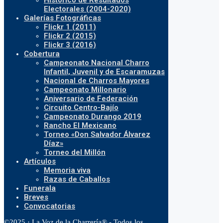
Histórico de Resultados
Electorales (2004-2020)
Galerías Fotográficas
Flickr 1 (2011)
Flickr 2 (2015)
Flickr 3 (2016)
Cobertura
Campeonato Nacional Charro
Infantil, Juvenil y de Escaramuzas
Nacional de Charros Mayores
Campeonato Millonario
Aniversario de Federación
Circuito Centro-Bajío
Campeonato Durango 2019
Rancho El Mexicano
Torneo «Don Salvador Álvarez
Díaz»
Torneo del Millón
Artículos
Memoria viva
Razas de Caballos
Funerala
Breves
Convocatorias
©2025 · La Voz de la Charrería® - Todos los