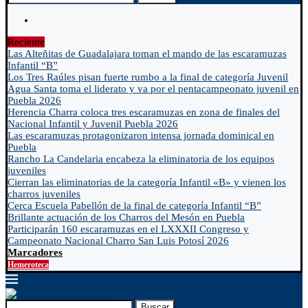
Reciente
Las Alteñitas de Guadalajara toman el mando de las escaramuzas
Infantil “B”
Los Tres Raúles pisan fuerte rumbo a la final de categoría Juvenil
Agua Santa toma el liderato y va por el pentacampeonato juvenil en
Puebla 2026
Herencia Charra coloca tres escaramuzas en zona de finales del
Nacional Infantil y Juvenil Puebla 2026
Las escaramuzas protagonizaron intensa jornada dominical en
Puebla
Rancho La Candelaria encabeza la eliminatoria de los equipos
juveniles
Cierran las eliminatorias de la categoría Infantil «B» y vienen los
charros juveniles
Cerca Escuela Pabellón de la final de categoría Infantil “B”
Brillante actuación de los Charros del Mesón en Puebla
Participarán 160 escaramuzas en el LXXXII Congreso y
Campeonato Nacional Charro San Luis Potosí 2026
Marcadores
Hemeroteca
Buscar