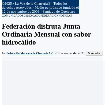
©2025 · La Voz de la Charrería® - Todos los
derechos reservados · Medio periodístico fundado el
12 de noviembre de 2009 · Santiago de Querétaro
COMUNICADOS
DESTACADO
FEDERACIÓN
NOTICIAS
Federación disfruta Junta
Ordinaria Mensual con sabor
hidrocálido
28 de mayo de 2021
Marcador
Por
Federación Mexicana de Charrería A.C.