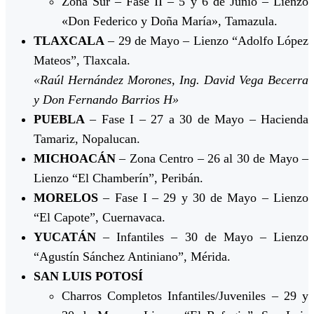
Zona Sur – Fase II – 5 y 6 de Junio – Lienzo
«Don Federico y Doña María», Tamazula.
TLAXCALA
– 29 de Mayo – Lienzo “Adolfo López
Mateos”, Tlaxcala.
«Raúl Hernández Morones, Ing. David Vega Becerra
y Don Fernando Barrios H»
PUEBLA
– Fase I – 27 a 30 de Mayo – Hacienda
Tamariz, Nopalucan.
MICHOACÁN
– Zona Centro – 26 al 30 de Mayo –
Lienzo “El Chamberín”, Peribán.
MORELOS
– Fase I – 29 y 30 de Mayo – Lienzo
“El Capote”, Cuernavaca.
YUCATÁN
– Infantiles – 30 de Mayo – Lienzo
“Agustín Sánchez Antiniano”, Mérida.
SAN LUIS POTOSÍ
Charros Completos Infantiles/Juveniles – 29 y