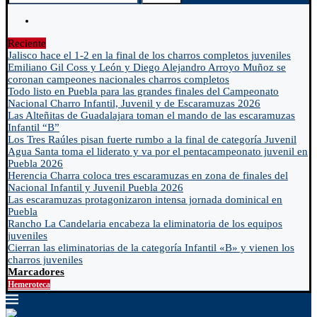
Reciente
Jalisco hace el 1-2 en la final de los charros completos juveniles
Emiliano Gil Coss y León y Diego Alejandro Arroyo Muñoz se
coronan campeones nacionales charros completos
Todo listo en Puebla para las grandes finales del Campeonato
Nacional Charro Infantil, Juvenil y de Escaramuzas 2026
Las Alteñitas de Guadalajara toman el mando de las escaramuzas
Infantil “B”
Los Tres Raúles pisan fuerte rumbo a la final de categoría Juvenil
Agua Santa toma el liderato y va por el pentacampeonato juvenil en
Puebla 2026
Herencia Charra coloca tres escaramuzas en zona de finales del
Nacional Infantil y Juvenil Puebla 2026
Las escaramuzas protagonizaron intensa jornada dominical en
Puebla
Rancho La Candelaria encabeza la eliminatoria de los equipos
juveniles
Cierran las eliminatorias de la categoría Infantil «B» y vienen los
charros juveniles
Marcadores
Hemeroteca