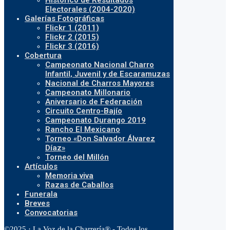
Histórico de Resultados
Electorales (2004-2020)
Galerías Fotográficas
Flickr 1 (2011)
Flickr 2 (2015)
Flickr 3 (2016)
Cobertura
Campeonato Nacional Charro
Infantil, Juvenil y de Escaramuzas
Nacional de Charros Mayores
Campeonato Millonario
Aniversario de Federación
Circuito Centro-Bajío
Campeonato Durango 2019
Rancho El Mexicano
Torneo «Don Salvador Álvarez
Díaz»
Torneo del Millón
Artículos
Memoria viva
Razas de Caballos
Funerala
Breves
Convocatorias
©2025 · La Voz de la Charrería® - Todos los