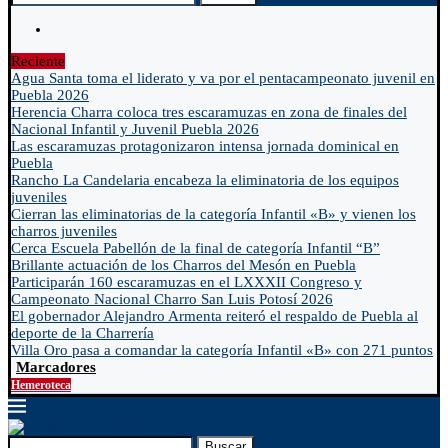
Reciente
Agua Santa toma el liderato y va por el pentacampeonato juvenil en
Puebla 2026
Herencia Charra coloca tres escaramuzas en zona de finales del
Nacional Infantil y Juvenil Puebla 2026
Las escaramuzas protagonizaron intensa jornada dominical en
Puebla
Rancho La Candelaria encabeza la eliminatoria de los equipos
juveniles
Cierran las eliminatorias de la categoría Infantil «B» y vienen los
charros juveniles
Cerca Escuela Pabellón de la final de categoría Infantil “B”
Brillante actuación de los Charros del Mesón en Puebla
Participarán 160 escaramuzas en el LXXXII Congreso y
Campeonato Nacional Charro San Luis Potosí 2026
El gobernador Alejandro Armenta reiteró el respaldo de Puebla al
deporte de la Charrería
Villa Oro pasa a comandar la categoría Infantil «B» con 271 puntos
Marcadores
Hemeroteca
Buscar