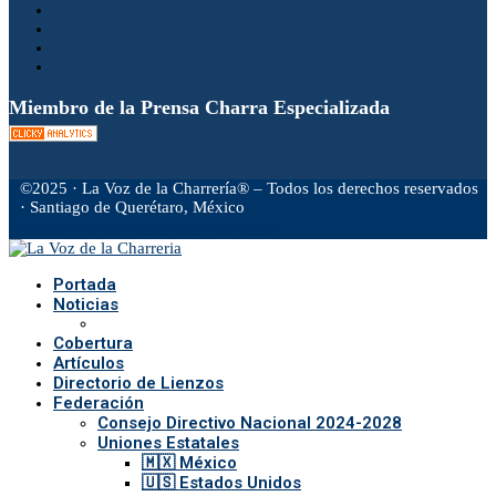
Miembro de la Prensa Charra Especializada
©2025 · La Voz de la Charrería® – Todos los derechos reservados
· Santiago de Querétaro, México
Facebook
Twitter
Instagram
Rss
Email
Portada
Noticias
Cobertura
Artículos
Directorio de Lienzos
Federación
Consejo Directivo Nacional 2024-2028
Uniones Estatales
🇲🇽 México
🇺🇸 Estados Unidos