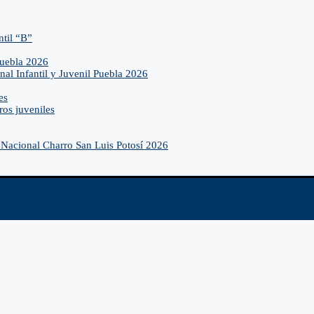
ntil “B”
Puebla 2026
nal Infantil y Juvenil Puebla 2026
es
ros juveniles
Nacional Charro San Luis Potosí 2026