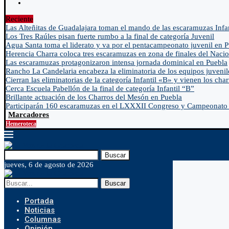
Reciente
Las Alteñitas de Guadalajara toman el mando de las escaramuzas Infa
Los Tres Raúles pisan fuerte rumbo a la final de categoría Juvenil
Agua Santa toma el liderato y va por el pentacampeonato juvenil en 
Herencia Charra coloca tres escaramuzas en zona de finales del Nacio
Las escaramuzas protagonizaron intensa jornada dominical en Puebla
Rancho La Candelaria encabeza la eliminatoria de los equipos juvenil
Cierran las eliminatorias de la categoría Infantil «B» y vienen los char
Cerca Escuela Pabellón de la final de categoría Infantil “B”
Brillante actuación de los Charros del Mesón en Puebla
Participarán 160 escaramuzas en el LXXXII Congreso y Campeonato 
Marcadores
Hemeroteca
Buscar
jueves, 6 de agosto de 2026
Buscar
Portada
Noticias
Columnas
Opinión