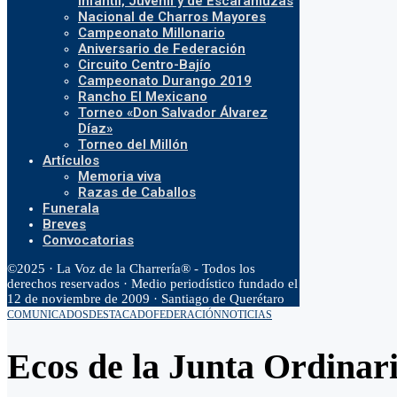
Infantil, Juvenil y de Escaramuzas
Nacional de Charros Mayores
Campeonato Millonario
Aniversario de Federación
Circuito Centro-Bajío
Campeonato Durango 2019
Rancho El Mexicano
Torneo «Don Salvador Álvarez
Díaz»
Torneo del Millón
Artículos
Memoria viva
Razas de Caballos
Funerala
Breves
Convocatorias
©2025 · La Voz de la Charrería® - Todos los
derechos reservados · Medio periodístico fundado el
12 de noviembre de 2009 · Santiago de Querétaro
COMUNICADOS
DESTACADO
FEDERACIÓN
NOTICIAS
Ecos de la Junta Ordinari