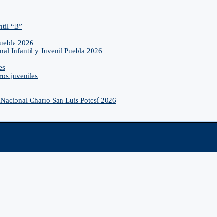
ntil “B”
Puebla 2026
nal Infantil y Juvenil Puebla 2026
es
ros juveniles
Nacional Charro San Luis Potosí 2026