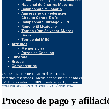
Infantil, Juvenil y de Escaramuzas
Nacional de Charros Mayores
Campeonato Millonario
Aniversario de Federación
Circuito Centro-Bajío
Campeonato Durango 2019
Rancho El Mexicano
Torneo «Don Salvador Álvarez
Díaz»
Torneo del Millón
Artículos
Memoria viva
Razas de Caballos
Funerala
Breves
Convocatorias
©2025 · La Voz de la Charrería® - Todos los
derechos reservados · Medio periodístico fundado el
12 de noviembre de 2009 · Santiago de Querétaro
COMUNICADOS
DESTACADO
FEDERACIÓN
NOTICIAS
Proceso de pago y afiliac