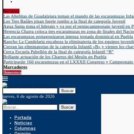
Reciente
Las Alteñitas de Guadalajara toman el mando de las escaramuzas Infa
Los Tres Raúles pisan fuerte rumbo a la final de categoría Juvenil
Agua Santa toma el liderato y va por el pentacampeonato juvenil en 
Herencia Charra coloca tres escaramuzas en zona de finales del Nacio
Las escaramuzas protagonizaron intensa jornada dominical en Puebla
Rancho La Candelaria encabeza la eliminatoria de los equipos juvenil
Cierran las eliminatorias de la categoría Infantil «B» y vienen los char
Cerca Escuela Pabellón de la final de categoría Infantil “B”
Brillante actuación de los Charros del Mesón en Puebla
Participarán 160 escaramuzas en el LXXXII Congreso y Campeonato 
Marcadores
Hemeroteca
Buscar
jueves, 6 de agosto de 2026
Buscar
Portada
Noticias
Columnas
Opinión