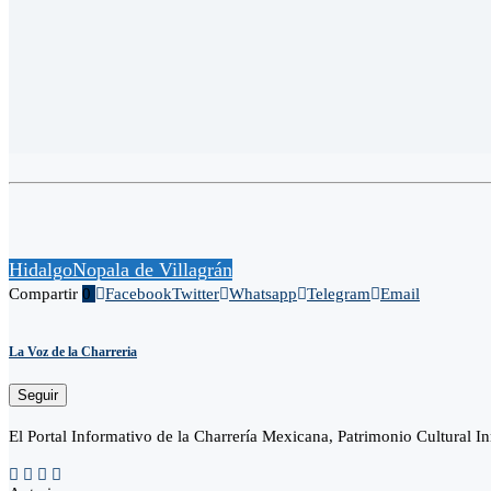
Hidalgo
Nopala de Villagrán
Compartir
0
Facebook
Twitter
Whatsapp
Telegram
Email
La Voz de la Charreria
Seguir
El Portal Informativo de la Charrería Mexicana, Patrimonio Cultural I