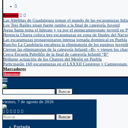
Reciente
Las Alteñitas de Guadalajara toman el mando de las escaramuzas Infa
Los Tres Raúles pisan fuerte rumbo a la final de categoría Juvenil
Agua Santa toma el liderato y va por el pentacampeonato juvenil en 
Herencia Charra coloca tres escaramuzas en zona de finales del Nacio
Las escaramuzas protagonizaron intensa jornada dominical en Puebla
Rancho La Candelaria encabeza la eliminatoria de los equipos juvenil
Cierran las eliminatorias de la categoría Infantil «B» y vienen los char
Cerca Escuela Pabellón de la final de categoría Infantil “B”
Brillante actuación de los Charros del Mesón en Puebla
Participarán 160 escaramuzas en el LXXXII Congreso y Campeonato 
Marcadores
Hemeroteca
Buscar
viernes, 7 de agosto de 2026
Buscar
Portada