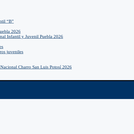
ntil “B”
Puebla 2026
nal Infantil y Juvenil Puebla 2026
es
ros juveniles
Nacional Charro San Luis Potosí 2026