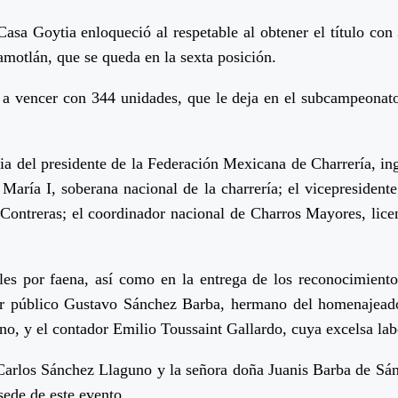
Casa Goytia enloqueció al respetable al obtener el título co
Camotlán, que se queda en la sexta posición.
 a vencer con 344 unidades, que le deja en el subcampeonat
encia del presidente de la Federación Mexicana de Charrería, 
aría I, soberana nacional de la charrería; el vicepresidente
 Contreras; el coordinador nacional de Charros Mayores, lice
les por faena, así como en la entrega de los reconocimientos 
ador público Gustavo Sánchez Barba, hermano del homenaje
o, y el contador Emilio Toussaint Gallardo, cuya excelsa labo
arlos Sánchez Llaguno y la señora doña Juanis Barba de Sánch
sede de este evento.