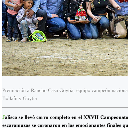
Premiación a Rancho Casa Goytia, equipo campeón nacional
Bollaín y Goytia
J
alisco se llevó carro completo en el XXVII Campeonat
escaramuzas se coronaron en las emocionantes finales que