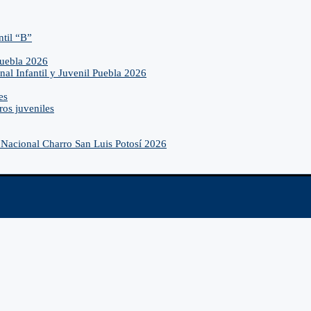
ntil “B”
Puebla 2026
nal Infantil y Juvenil Puebla 2026
es
ros juveniles
Nacional Charro San Luis Potosí 2026