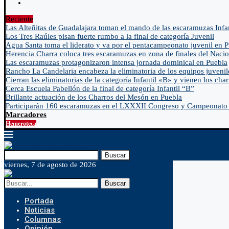
Reciente
Las Alteñitas de Guadalajara toman el mando de las escaramuzas Infa
Los Tres Raúles pisan fuerte rumbo a la final de categoría Juvenil
Agua Santa toma el liderato y va por el pentacampeonato juvenil en 
Herencia Charra coloca tres escaramuzas en zona de finales del Nacio
Las escaramuzas protagonizaron intensa jornada dominical en Puebla
Rancho La Candelaria encabeza la eliminatoria de los equipos juvenil
Cierran las eliminatorias de la categoría Infantil «B» y vienen los char
Cerca Escuela Pabellón de la final de categoría Infantil “B”
Brillante actuación de los Charros del Mesón en Puebla
Participarán 160 escaramuzas en el LXXXII Congreso y Campeonato 
Marcadores
Hemeroteca
Buscar
viernes, 7 de agosto de 2026
Buscar
Portada
Noticias
Columnas
Opinión