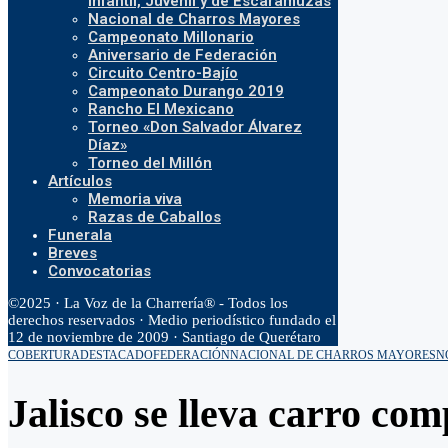
Infantil, Juvenil y de Escaramuzas
Nacional de Charros Mayores
Campeonato Millonario
Aniversario de Federación
Circuito Centro-Bajío
Campeonato Durango 2019
Rancho El Mexicano
Torneo «Don Salvador Álvarez
Díaz»
Torneo del Millón
Artículos
Memoria viva
Razas de Caballos
Funerala
Breves
Convocatorias
©2025 · La Voz de la Charrería® - Todos los
derechos reservados · Medio periodístico fundado el
12 de noviembre de 2009 · Santiago de Querétaro
COBERTURA
DESTACADO
FEDERACIÓN
NACIONAL DE CHARROS MAYORES
N
Jalisco se lleva carro co