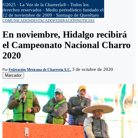
©2025 · La Voz de la Charrería® - Todos los
derechos reservados · Medio periodístico fundado el
12 de noviembre de 2009 · Santiago de Querétaro
COMUNICADOS
DESTACADO
FEDERACIÓN
NOTICIAS
En noviembre, Hidalgo recibirá
el Campeonato Nacional Charro
2020
3 de octubre de 2020
Por
Federación Mexicana de Charrería A.C.
Marcador