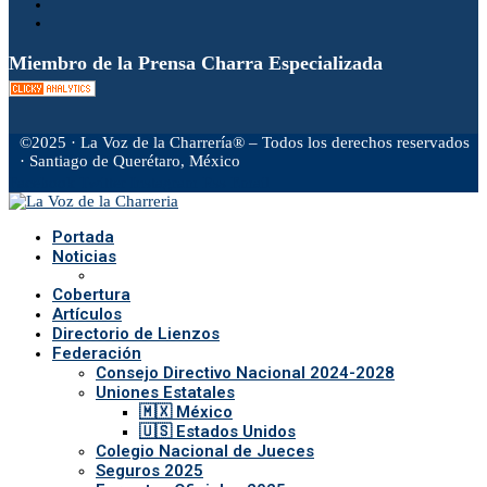
Miembro de la Prensa Charra Especializada
©2025 · La Voz de la Charrería® – Todos los derechos reservados
· Santiago de Querétaro, México
Facebook
Twitter
Instagram
Rss
Email
Portada
Noticias
Cobertura
Artículos
Directorio de Lienzos
Federación
Consejo Directivo Nacional 2024-2028
Uniones Estatales
🇲🇽 México
🇺🇸 Estados Unidos
Colegio Nacional de Jueces
Seguros 2025