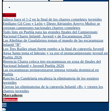
Reciente
Jalisco hace el 1-2 en la final de los charros completos juveniles
Emiliano Gil Coss y León y Diego Alejandro Arroyo Muñoz se
coronan campeones nacionales charros completos
Todo listo en Puebla para las grandes finales del Campeonato
Nacional Charro Infantil, Juvenil y de Escaramuzas 2026
Las Alteñitas de Guadalajara toman el mando de las escaramuzas
Infantil “B”
Los Tres Raúles pisan fuerte rumbo a la final de categoría Juvenil
Agua Santa toma el liderato y va por el pentacampeonato juvenil en
Puebla 2026
Herencia Charra coloca tres escaramuzas en zona de finales del
Nacional Infantil y Juvenil Puebla 2026
Las escaramuzas protagonizaron intensa jornada dominical en
Puebla
Rancho La Candelaria encabeza la eliminatoria de los equipos
juveniles
Cierran las eliminatorias de la categoría Infantil «B» y vienen los
charros juveniles
Marcadores
Hemeroteca