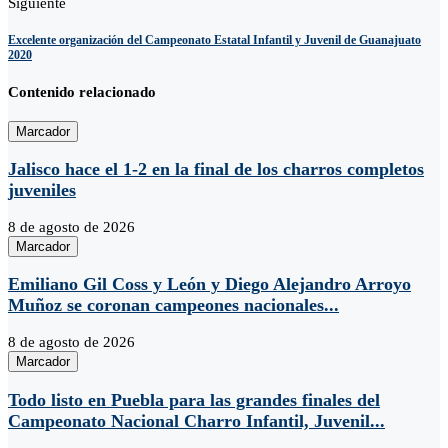
Siguiente
Excelente organización del Campeonato Estatal Infantil y Juvenil de Guanajuato
2020
Contenido relacionado
Marcador
Jalisco hace el 1-2 en la final de los charros completos
juveniles
8 de agosto de 2026
Marcador
Emiliano Gil Coss y León y Diego Alejandro Arroyo
Muñoz se coronan campeones nacionales...
8 de agosto de 2026
Marcador
Todo listo en Puebla para las grandes finales del
Campeonato Nacional Charro Infantil, Juvenil...