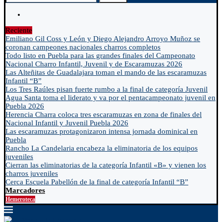
Reciente
Emiliano Gil Coss y León y Diego Alejandro Arroyo Muñoz se
coronan campeones nacionales charros completos
Todo listo en Puebla para las grandes finales del Campeonato
Nacional Charro Infantil, Juvenil y de Escaramuzas 2026
Las Alteñitas de Guadalajara toman el mando de las escaramuzas
Infantil “B”
Los Tres Raúles pisan fuerte rumbo a la final de categoría Juvenil
Agua Santa toma el liderato y va por el pentacampeonato juvenil en
Puebla 2026
Herencia Charra coloca tres escaramuzas en zona de finales del
Nacional Infantil y Juvenil Puebla 2026
Las escaramuzas protagonizaron intensa jornada dominical en
Puebla
Rancho La Candelaria encabeza la eliminatoria de los equipos
juveniles
Cierran las eliminatorias de la categoría Infantil «B» y vienen los
charros juveniles
Cerca Escuela Pabellón de la final de categoría Infantil “B”
Marcadores
Hemeroteca