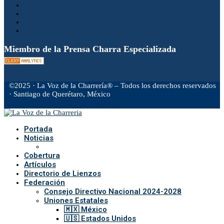
Miembro de la Prensa Charra Especializada
©2025 · La Voz de la Charrería® – Todos los derechos reservados
· Santiago de Querétaro, México
Facebook
Twitter
Instagram
Rss
Email
Portada
Noticias
Cobertura
Artículos
Directorio de Lienzos
Federación
Consejo Directivo Nacional 2024-2028
Uniones Estatales
🇲🇽 México
🇺🇸 Estados Unidos