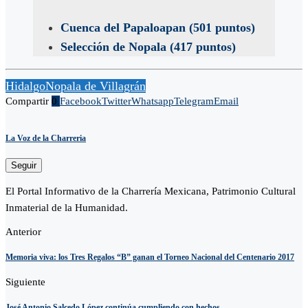
Cuenca del Papaloapan (501 puntos)
Selección de Nopala (417 puntos)
Hidalgo
Nopala de Villagrán
Compartir
0
Facebook
Twitter
Whatsapp
Telegram
Email
La Voz de la Charreria
Seguir
El Portal Informativo de la Charrería Mexicana, Patrimonio Cultural
Inmaterial de la Humanidad.
Anterior
Memoria viva: los Tres Regalos “B” ganan el Torneo Nacional del Centenario 2017
Siguiente
José Antonio Salcedo López continúa cumpliendo con hechos