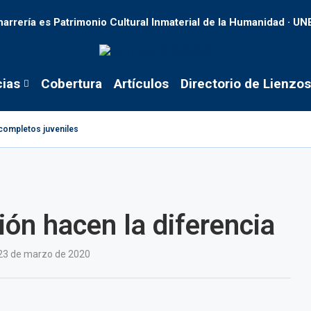
harrería es Patrimonio Cultural Inmaterial de la Humanidad · U
cias
Cobertura
Artículos
Directorio de Lienzos
s completos juveniles
ción hacen la diferencia
23 de marzo de 2020