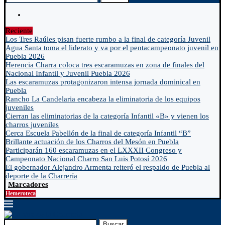
Reciente
Los Tres Raúles pisan fuerte rumbo a la final de categoría Juvenil
Agua Santa toma el liderato y va por el pentacampeonato juvenil en
Puebla 2026
Herencia Charra coloca tres escaramuzas en zona de finales del
Nacional Infantil y Juvenil Puebla 2026
Las escaramuzas protagonizaron intensa jornada dominical en
Puebla
Rancho La Candelaria encabeza la eliminatoria de los equipos
juveniles
Cierran las eliminatorias de la categoría Infantil «B» y vienen los
charros juveniles
Cerca Escuela Pabellón de la final de categoría Infantil “B”
Brillante actuación de los Charros del Mesón en Puebla
Participarán 160 escaramuzas en el LXXXII Congreso y
Campeonato Nacional Charro San Luis Potosí 2026
El gobernador Alejandro Armenta reiteró el respaldo de Puebla al
deporte de la Charrería
Marcadores
Hemeroteca
Buscar