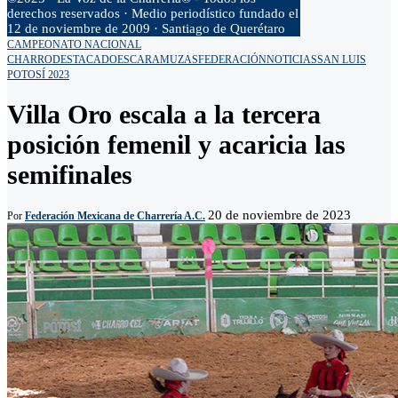
derechos reservados · Medio periodístico fundado el
12 de noviembre de 2009 · Santiago de Querétaro
CAMPEONATO NACIONAL
CHARRO
DESTACADO
ESCARAMUZAS
FEDERACIÓN
NOTICIAS
SAN LUIS
POTOSÍ 2023
Villa Oro escala a la tercera
posición femenil y acaricia las
semifinales
20 de noviembre de 2023
Por
Federación Mexicana de Charrería A.C.