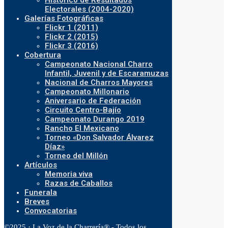
Histórico de Resultados
Electorales (2004-2020)
Galerías Fotográficas
Flickr 1 (2011)
Flickr 2 (2015)
Flickr 3 (2016)
Cobertura
Campeonato Nacional Charro
Infantil, Juvenil y de Escaramuzas
Nacional de Charros Mayores
Campeonato Millonario
Aniversario de Federación
Circuito Centro-Bajío
Campeonato Durango 2019
Rancho El Mexicano
Torneo «Don Salvador Álvarez
Díaz»
Torneo del Millón
Artículos
Memoria viva
Razas de Caballos
Funerala
Breves
Convocatorias
©2025 · La Voz de la Charrería® - Todos los